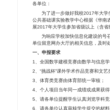
各单位：
为了进一步做好我校
201
7
年大学
公共基础课实验教学中心根据《华南
展
2017年大学生参加省级以上（含
为响应学校加快信息化建设的号
单位留意网办大厅的相关信息，及时
一、
申报要求
1、全国数学建模竞赛由数学与信息
2、“挑战杯”课外学术作品竞赛和文
3、体育类竞赛由体育部统一
审核
；
4、个人项目当年同一成绩或成果获
5、
请
各单位
提醒学生认真浏览学科竞
6、请各单位
认真
审核学生提交的材料