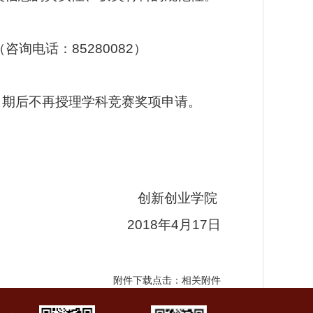
询电话：85280082）
，截止日期后不再授理学科竞赛奖项申请。
创新创业学院
201
8
年
4
月
17
日
附件下载点击：
相关附件