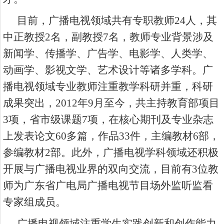
目前，广播电视领域共有专职教师
24
人，其
中正教授
2
名，副教授
7
名，教师专业背景涉及
新闻学、传播学、广告学、电影学、人类学、
动画学、影视文学、艺术设计等诸多学科。广
播电视领域专业教师注重教学科研并重，科研
成果突出，
2012
年
9
月至今，共主持教育部项目
3
项，省市级课题
7
项，在核心期刊及专业杂志
上发表论文
60
多篇，作品
33
件，主编教材
6
部，
参编教材
2
部。此外，广播电视学科领域还积极
开展与广播电视业界的双向交流，目前有
3
位教
师为广东省广电局广播电视节目场外监听监看
专家组成员。
广播电视领域注重学生实践创新和创作能力