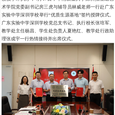
术学院党委副书记房三虎
与辅导员林威老师
一行赴广东
实验中学深圳学校举行
“优质生源基地”签约授牌仪式。
广东实验中学深圳学校党总支书记
、
执行校长张培军
、
教学处
主任
杨昌、学生处
负责人夏艳红、教学处行政助
理张成宇一行
热情接待并出席仪式。