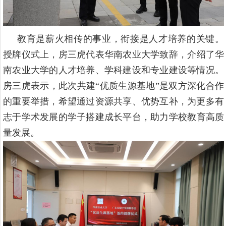
教育是薪火相传的事业，衔接是人才培养的关键。
授牌仪式上，房三虎代表
华南农业大学
致辞
，
介绍了
华
南农业大学
的
人才培养、学科建设和专业建设等情况
。
房
三虎
表示，此次共建
“优质生源基地”是双方深化合作
的重要举措，希望通过资源共享、优势互补，为更多有
志于
学术
发展的学子搭建成长平台，助力
学校
教育高质
量发展。