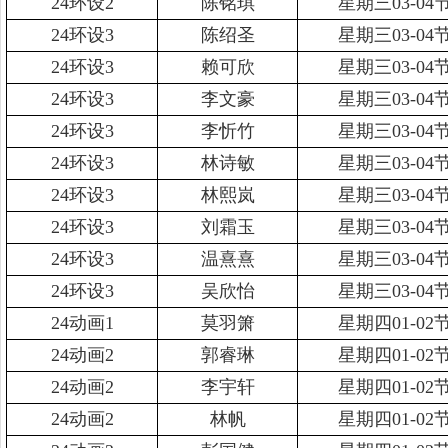
24环设2
陈铭琪
星期三
03-04
24环设3
陈绍圣
星期三
03-04
24环设3
赖可欣
星期三
03-04
24环设3
李文豪
星期三
03-04
24环设3
李忻竹
星期三
03-04
24环设3
林诗敏
星期三
03-04
24环设3
林熙岚
星期三
03-04
24环设3
刘霜玉
星期三
03-04
24环设3
温熹熹
星期三
03-04
24环设3
吴欣怡
星期三
03-04
24动画1
莫羽箫
星期四
01-02
24动画2
郭睿琳
星期四
01-02
24动画2
李宇轩
星期四
01-02
24动画2
林帆
星期四
01-02