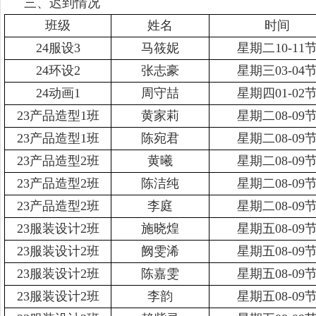
三、迟到情况
班级
姓名
时间
24服设3
马筱妮
星期二
10-11
24环设2
张志豪
星期三
03-04
24动画1
周守喆
星期四
01-02
23产品造型1班
黄家莉
星期二
08-09
23产品造型1班
陈宛君
星期二
08-09
23产品造型2班
黄曦
星期二
08-09
23产品造型2班
陈洁纯
星期二
08-09
23产品造型2班
李庭
星期二
08-09
23服装设计2班
施晓煌
星期五
08-09
23服装设计2班
阙雯浠
星期五
08-09
23服装设计2班
陈嘉雯
星期五
08-09
23服装设计2班
李韵
星期五
08-09