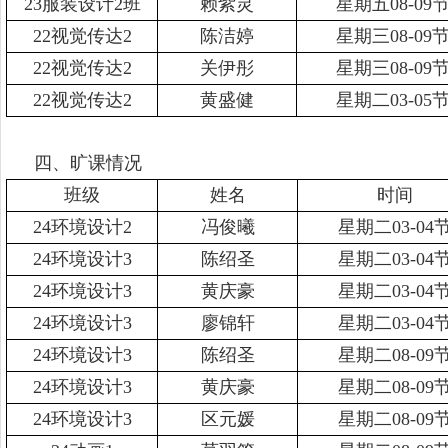
23服装设计2班
赖紫灵
星期五
08-09
22视觉传达2
陈洁婷
星期三
08-09
22视觉传达2
关伊彤
星期三
08-09
22视觉传达2
黄盛健
星期二
03-05
四、旷课情况
班级
姓名
时间
24环境设计2
冯俊曦
星期二
03-04
24环境设计3
陈绍圣
星期二
03-04
24环境设计3
黄庆豪
星期二
03-04
24环境设计3
廖锦轩
星期二
03-04
24环境设计3
陈绍圣
星期二
08-09
24环境设计3
黄庆豪
星期二
08-09
24环境设计3
区元媛
星期二
08-09