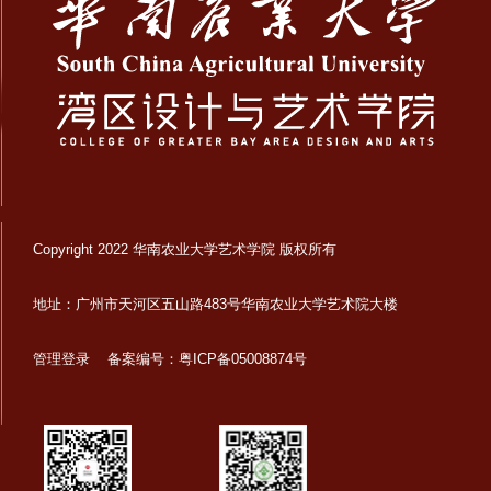
Copyright 2022 华南农业大学艺术学院 版权所有
地址：广州市天河区五山路483号华南农业大学艺术院大楼
管理登录
备案编号：粤ICP备05008874号