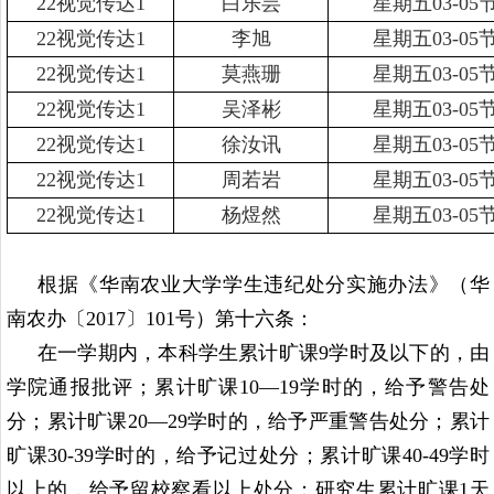
22视觉传达1
白乐芸
星期五
03-05
22视觉传达1
李旭
星期五
03-05
22视觉传达1
莫燕珊
星期五
03-05
22视觉传达1
吴泽彬
星期五
03-05
22视觉传达1
徐汝讯
星期五
03-05
22视觉传达1
周若岩
星期五
03-05
22视觉传达1
杨煜然
星期五
03-05
根据《华南农业大学学生违纪处分实施办法》（华
南农办〔2017〕101号）第十六条：
在一学期内，本科学生累计旷课
9
学时及以下的，由
学院通报批评；累计旷课
10
—
19
学时的，给予警告处
分；累计旷课
20
—
29
学时的，给予严重警告处分；累计
旷课
30
-
39
学时的，给予记过处分；累计旷课
40
-
49
学时
以上的，给予留校察看以上处分；研究生累计旷课
1
天