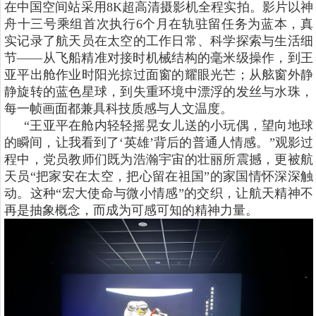
在中国空间站采用8K超高清摄影机全程实拍。影片以神
舟十三号乘组首次执行6个月在轨驻留任务为蓝本，真
实记录了航天员在太空的工作日常、科学探索与生活细
节——从飞船精准对接时机械结构的毫米级操作，到王
亚平出舱作业时阳光掠过面窗的耀眼光芒；从舷窗外静
静旋转的蓝色星球，到失重环境中漂浮的发丝与水珠，
每一帧画面都兼具科技质感与人文温度。
“王亚平在舱内轻轻摇晃女儿送的小玩偶，望向地球
的瞬间，让我看到了‘英雄’背后的普通人情感。”观影过
程中，党员教师们既为浩瀚宇宙的壮丽所震撼，更被航
天员“把家安在太空，把心留在祖国”的家国情怀深深触
动。这种“宏大使命与微小情感”的交织，让航天精神不
再是抽象概念，而成为可感可知的精神力量。