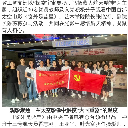
教工党支部以“探索宇宙奥秘，弘扬载人航天精神”为主
题，组织近30名党员教师及入党积极分子观看中国首部
太空电影《窗外是蓝星》。艺术学院院长张艳河、副院
长陈薇薇参与活动，共同在光影中感悟航天精神，凝聚
育人初心。
观影聚焦：在太空影像中触摸“大国重器”的温度
《窗外是蓝星》由中央广播电视总台领衔出品，神
舟十三号航天员翟志刚、王亚平、叶光富担任摄影师，