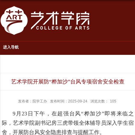
进入导航
艺术学院开展防“桦加沙”台风专项宿舍安全检查
发布者：院学工办
发布时间：2025-09-24
浏览次数：
105
9月23日下午，在超强台风“桦加沙”即将来临之
际，艺术学院副书记房三虎带领全体辅导员深入学生宿
舍，开展防台风安全隐患排查与提醒工作。