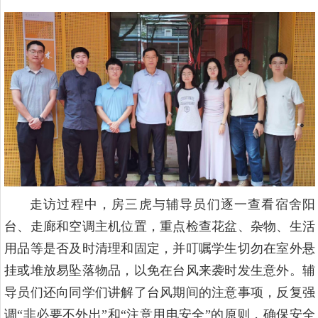
走访过程中，房三虎与辅导员们逐一查看宿舍阳
台、走廊和空调主机位置，重点检查花盆、杂物、生活
用品等是否及时清理和固定，并叮嘱学生切勿在室外悬
挂或堆放易坠落物品，以免在台风来袭时发生意外。辅
导员们还向同学们讲解了台风期间的注意事项，反复强
调“非必要不外出”和“注意用电安全”的原则，确保安全