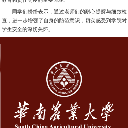
教育和责任制度的重要体现。
同学们纷纷表示，通过老师们的耐心提醒与细致检
查，进一步增强了自身的防范意识，切实感受到学院对
学生安全的深切关怀。